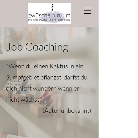
Job Coaching
"Wenn du einen Kaktus in ein
Sumpfgebiet pflanzst, darfst du
dich nicht wundern wenn er
nicht wächst."
(Autor unbekannt)