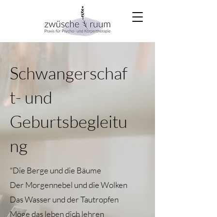
Schwangerschaf
t- und
Geburtsbegleitu
ng
"Die Berge und die Bäume
Der Morgennebel und die Wolken
Das Wasser und der Tautropfen
Möge das leben dich lehren