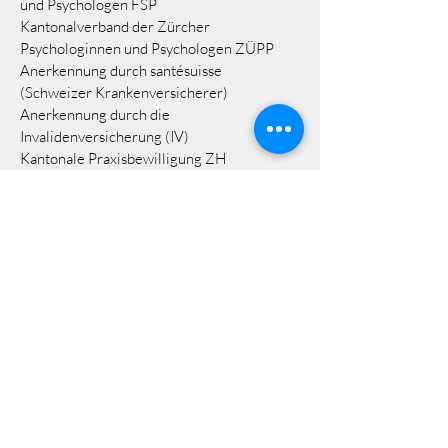
und Psychologen FSP
Kantonalverband der Zürcher
Psychologinnen und Psychologen ZÜPP
Anerkennung durch santésuisse
(Schweizer Krankenversicherer)
Anerkennung durch die
Invalidenversicherung (IV)
Kantonale Praxisbewilligung ZH
Kontakt
Praxis für Psychotherapie und Coaching
Rebekka Schneider MSc.
Museumstrasse 76
8400 Winterthur
www.schneider-beratung.ch