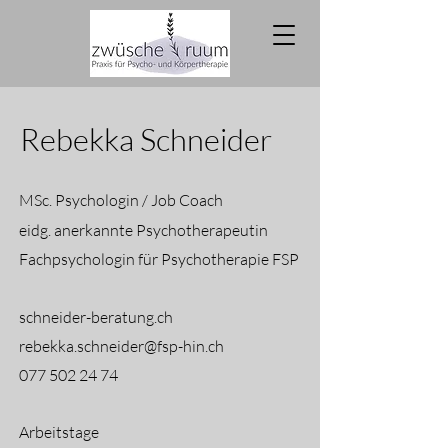
Rebekka Schneider
MSc. Psychologin / Job Coach
eidg. anerkannte Psychotherapeutin
Fachpsychologin für Psychotherapie FSP
schneider-beratung.ch
rebekka.schneider@fsp-hin.ch
077 502 24 74
Arbeitstage